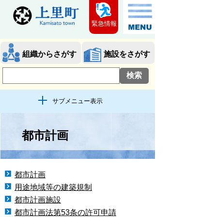
緊急情報
組織からさがす
施設をさがす
サブメニュー表示
都市計画
都市計画
用途地域等の建築規制
都市計画施設
都市計画法第53条の許可申請