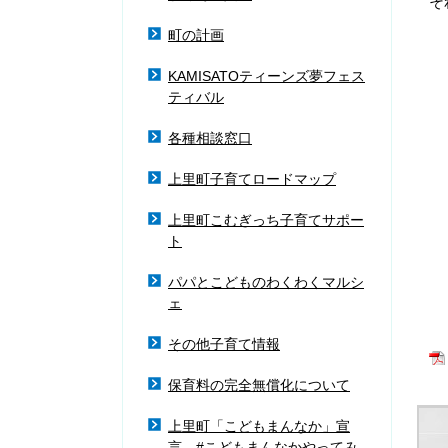
そ
町の計画
KAMISATOティーンズ夢フェス
ティバル
各種相談窓口
上里町子育てロードマップ
上里町こむぎっち子育てサポー
ト
パパとこどものわくわくマルシ
ェ
その他子育て情報
保育料の完全無償化について
上里町「こどもまんなか」宣
言 #こどもまんなかやってみ