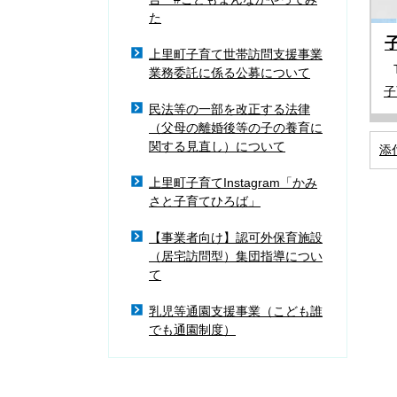
た
上里町子育て世帯訪問支援事業
業務委託に係る公募について
子
民法等の一部を改正する法律
（父母の離婚後等の子の養育に
関する見直し）について
添
上里町子育てInstagram「かみ
さと子育てひろば」
【事業者向け】認可外保育施設
（居宅訪問型）集団指導につい
て
乳児等通園支援事業（こども誰
でも通園制度）