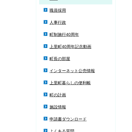
職員採用
人事行政
町制施行40周年
上里町40周年記念動画
町長の部屋
インターネット公売情報
上里町暮らしの便利帳
町の計画
施設情報
申請書ダウンロード
よくある質問