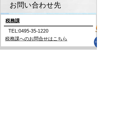
お問い合わせ先
税務課
TEL:0495-35-1220
税務課へのお問合せはこちら
プライバシーポリシー
免責事項・著作権
リンクについて
リンク集
サイトの使い方
サイトの考え方
各課連絡先
上里町役場
〒369-0392
埼玉県児玉郡上里町大字七本木5518
TEL
0495-35-1221
(代)
FAX 0495-33-2429(代)