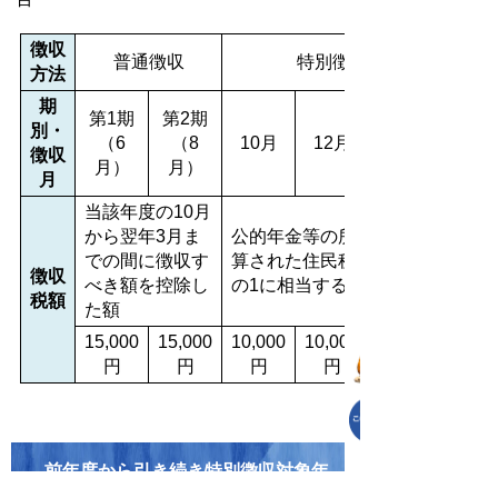
徴収
普通徴収
特別徴収
方法
期
第1期
第2期
別・
（6
（8
10月
12月
徴収
月）
月）
月
当該年度の10月
から翌年3月ま
公的年金等の所得から計
での間に徴収す
算された住民税額の2分
徴収
べき額を控除し
の1に相当する額
税額
た額
15,000
15,000
10,000
10,000
円
円
円
円
前年度から引き続き特別徴収対象年
金所得者