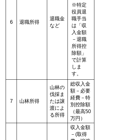
※特定
役員退
退職金
職手当
6
退職所得
など
は「収
入金額
－退職
所得控
除額」
で計算
しま
す。
総収入金
山林の
額－必要
伐採ま
経費－特
7
山林所得
たは譲
別控除額
渡によ
（最高50
る所得
万円）
収入金額
－(取得