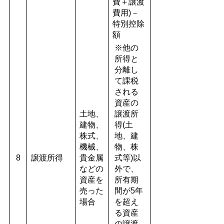
費＋譲渡
費用)－
特別控除
額
※他の
所得と
分離し
て課税
される
資産の
土地、
譲渡所
建物、
得(土
株式、
地、建
機械、
物、株
8
譲渡所得
貴金属
式等)以
などの
外で、
資産を
所有期
売った
間が5年
場合
を超え
る資産
の譲渡