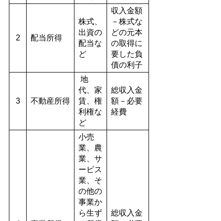
収入金額
株式、
－株式な
出資の
どの元本
2
配当所得
配当な
の取得に
ど
要した負
債の利子
地
代、家
総収入金
3
不動産所得
賃、権
額－必要
利権な
経費
ど
小売
業、農
業、サ
ービス
業、そ
の他の
事業か
ら生ず
総収入金