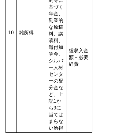
約等に
基づく
年金、
副業的
な原稿
10
雑所得
料、講
演料、
還付加
総収入金
算金、
額－必要
シルバ
経費
ー人材
センタ
ーの配
分金な
ど、上
記1か
ら9に
当ては
まらな
い所得