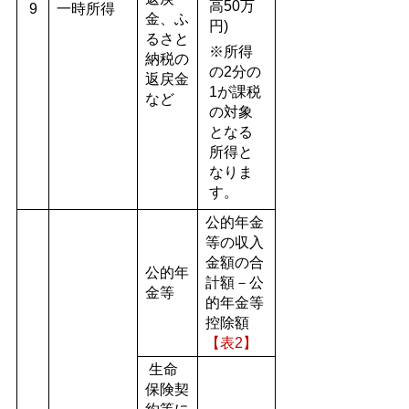
高50万
9
一時所得
金、ふ
円)
るさと
※所得
納税の
の2分の
返戻金
1が課税
など
の対象
となる
所得と
なりま
す。
公的年金
等の収入
金額の合
公的年
計額－公
金等
的年金等
控除額
【表2】
生命
保険契