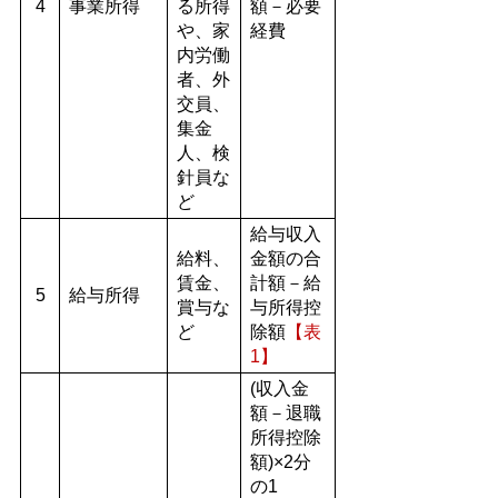
4
事業所得
る所得
額－必要
や、家
経費
内労働
者、外
交員、
集金
人、検
針員な
ど
給与収入
給料、
金額の合
賃金、
計額－給
5
給与所得
賞与な
与所得控
ど
除額
【表
1】
(収入金
額－退職
所得控除
額)×2分
の1