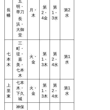
五
明・
第
第
長
月・
第2
帯刀
2・
1・
幡
木
水
4金
3水
長
浜・
大御
堂
三
町・
七
堤・
第
第
火・
第1
本
嘉
1・
2・
金
水
木
美・
3木
4水
七本
木
七本
上
第
第
木・
火・
第1
里
1・
2・
下久
金
水
東
3木
4水
城
神保