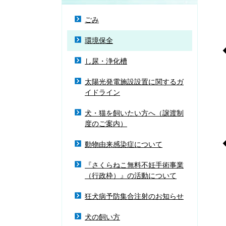
ごみ
環境保全
し尿・浄化槽
〇
太陽光発電施設設置に関するガ
イドライン
〇
犬・猫を飼いたい方へ（譲渡制
度のご案内）
動物由来感染症について
(
『さくらねこ無料不妊手術事業
(
（行政枠）』の活動について
狂犬病予防集合注射のお知らせ
犬の飼い方