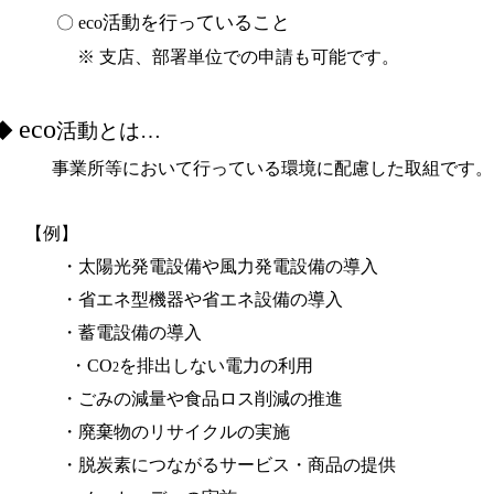
活動を行っていること
〇
eco
※ 支店、部署単位での申請も可能です。
eco
◆
活動とは…
事業所等において行っている環境に配慮した取組です。
【例】
・太陽光発電設備や風力発電設備の導入
・省エネ型機器や省エネ設備の導入
・蓄電設備の導入
・CO
を排出しない電力の利用
2
・ごみの減量や食品ロス削減の推進
・廃棄物のリサイクルの実施
・脱炭素につながるサービス・商品の提供