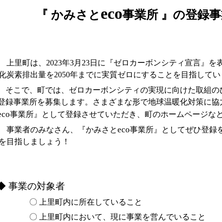
eco
『 かみさと
事業所 』の登録
里町は、2023年3月23日に『ゼロカーボンシティ宣言』を
化炭素排出量を2050年までに実質ゼロにすることを目指してい
そこで、町では、ゼロカーボンシティの実現に向けた取組の
登録事業所を募集します。さまざまな形で地球温暖化対策に協
eco
事業所』として登録させていただき、町のホームページな
eco
業者のみなさん、『かみさと
事業所』としてぜひ登録
を目指しましょう！
◆ 事業の対象者
〇 上里町内に所在していること
〇 上里町内において、現に事業を営んでいること