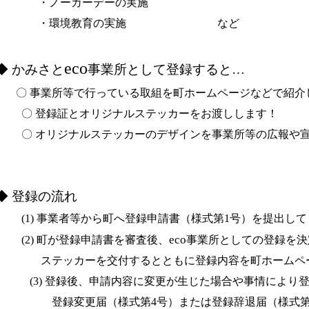
・ノーカーデーの実施
・環境教育の実施 など
eco
◆
かみさと
事業所として登録すると…
 事業所等で行っている取組を町ホームページなどで紹介
〇 登録証とオリジナルステッカーをお渡しします！
 オリジナルステッカーのデザインを事業所等の広報や宣
◆
登録の流れ
1) 事業者等から町へ登録申請書（様式第
1
号）を提出して
eco
2) 町が登録申請書を審査後、
事業所としての登録を決
ステッカーを交付するとともに登録内容を町ホームペ
(3) 登録後、申請内容に変更が生じた場合や事情により
登録変更届（様式第4号）または登録辞退届（様式第