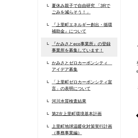
夏休み親子で自由研究 「3Rで
ごみを減らそう！」
『上里町エネルギー創出・循環
補助金』について
上
『かみさとeco事業所』の登録
事業所を募集しています！
かみさとゼロカーボンシティ
アイデア募集
事
「上里町ゼロカーボンシティ宣
言」の表明について
河川水質検査結果
第2次上里町環境基本計画
上里町地球温暖化対策実行計画
（事務事業編）