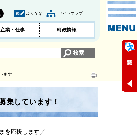
ふりがな
サイトマップ
黒
産業・仕事
町政情報
います！
を募集しています！
まを応援します／