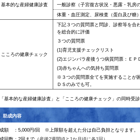
基本的な産婦健康診査
一般診察（子宮復古状況・悪露・乳房
体重・血圧測定、尿検査（蛋白及び糖
下記３つの質問票と問診、診察等を合
を総合的に評価
３つの質問票
(1)育児支援チェックリスト
こころの健康チェック
(2)エジンバラ産後うつ病質問票：ＥＰ
(3)赤ちゃんへの気持ち質問票
※３つの質問票全てを実施することが
ＤＳのみでも可。
「基本的な産婦健康診査」と「こころの健康チェック」の同時受診
助成内容
成額 ：5,000円/回 ※上限額を超えた分は自己負担となります。
成回数：2回まで（
産後2週間頃と1か月頃に各1回）