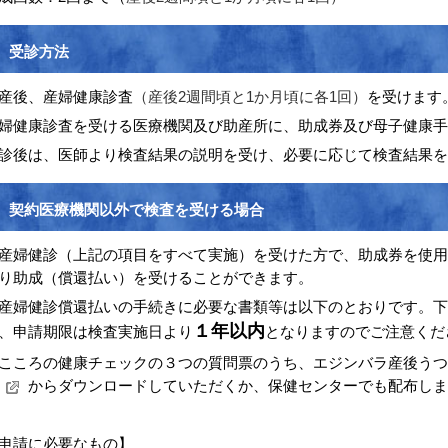
受診方法
産後、産婦健康診査
（産後2週間頃と1か月頃に各1回）
を受けます
婦健康診査を受ける医療機関及び助産所に、助成券及び母子健康
診後は、医師より検査結果の説明を受け、必要に応じて検査結果を
契約医療機関以外で検査を受ける場合
婦健診（上記の項目をすべて実施）を受けた方で、
助成券を使用
り助成（償還払い）を受けることができます。
婦健診償還払いの手続きに必要な書類等は以下のとおりです。下
１年以内
、申請期限は検査実施日より
となりますのでご注意くだ
ころの健康チェックの３つの質問票のうち、エジンバラ産後うつ病
からダウンロードしていただくか、保健センターでも配布しま
申請に必要なもの】