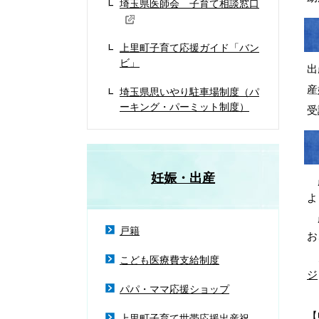
埼玉県医師会 子育て相談窓口
上里町子育て応援ガイド「バン
ビ」
出
産
埼玉県思いやり駐車場制度（パ
ーキング・パーミット制度）
受
妊娠・出産
産
よ
産
戸籍
お
こ
こども医療費支給制度
ジ
パパ・ママ応援ショップ
【
上里町子育て世帯応援出産祝