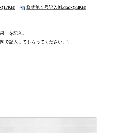
(17KB)
様式第１号記入例.docx(33KB)
果」を記入。
機関で記入してもらってください。）