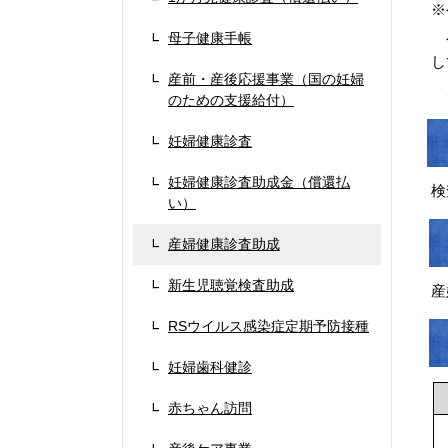
※
母子健康手帳
令
し
産前・産後応援事業（国の妊婦
ご
のための支援給付）
妊婦健康診査
妊婦健康診査助成金（償還払
検
い）
産婦健康診査助成
新生児聴覚検査助成
産
RSウイルス感染症定期予防接種
妊婦歯科健診
赤ちゃん訪問