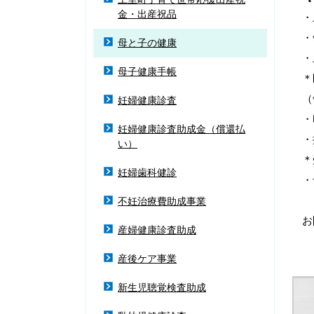
金・出産祝品
・
・
母と子の健康
・
母子健康手帳
＊
（
妊婦健康診査
・
妊婦健康診査助成金（償還払
・
い）
＊
妊婦歯科健診
・
不妊治療費助成事業
お
産婦健康診査助成
産後ケア事業
新生児聴覚検査助成