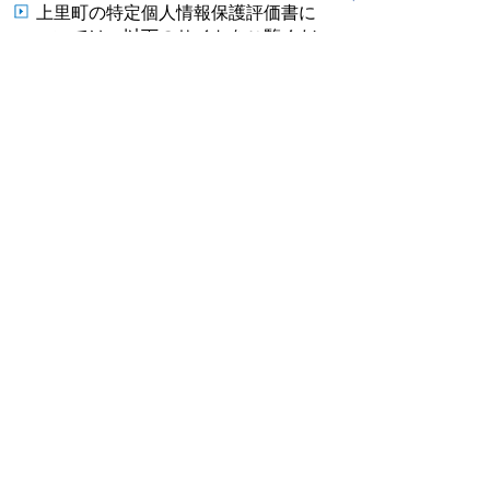
上里町の特定個人情報保護評価書に
ついては、以下のサイトをご覧くだ
さい。
個人情報保護委員会 マイナンバー
保護評価
上里町の特定個人情報保護評価の概
要については、以下のサイトをご覧
ください。
個人情報保護委員会 マイナンバー
マイナンバーに関するお問い合わせ
について
問い合わせ先：0120-95-0178（マイナン
バー総合フリーダイヤル）
平日午前9時30分から午後8時00分 土
日祝日午前9時30分から午後5時30分