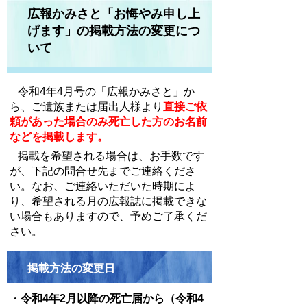
広報かみさと「お悔やみ申し上
げます」の掲載方法の変更につ
いて
令和4年4月号の「広報かみさと」か
ら、
ご遺族または届出人様より
直接
ご依
頼があった場合のみ死亡した方のお名前
などを掲載します。
掲載を希望される場合は、お手数です
が、下記の問合せ先までご連絡くださ
い。なお、ご連絡いただいた時期によ
り、希望される月の広報誌に掲載できな
い場合もありますので、予めご了承くだ
さい。
掲載方法の変更日
・
令和4年2月以降の
死亡届から
（令和4