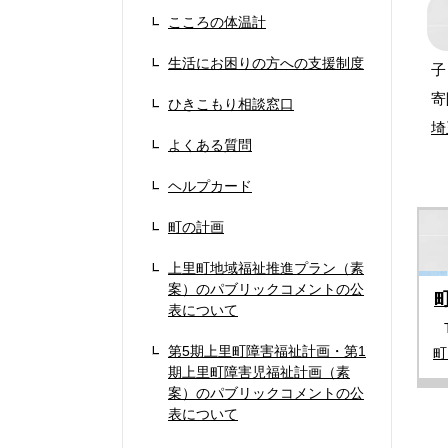
こころの体温計
生活にお困りの方への支援制度
子
寄
ひきこもり相談窓口
埼
よくある質問
ヘルプカード
町の計画
上里町地域福祉推進プラン（素
案）のパブリックコメントの公
表について
第5期上里町障害福祉計画・第1
町
期上里町障害児福祉計画（素
案）のパブリックコメントの公
表について