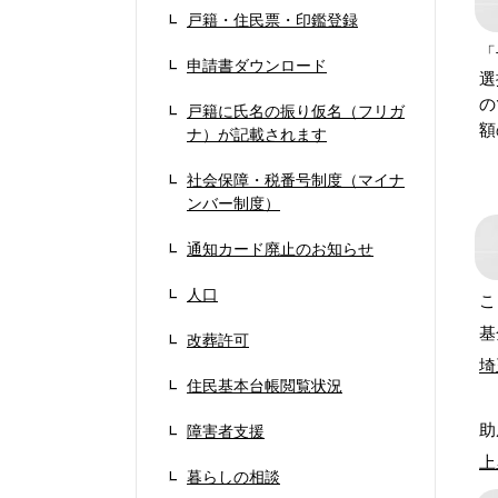
戸籍・住民票・印鑑登録
「
申請書ダウンロード
選
の
戸籍に氏名の振り仮名（フリガ
額
ナ）が記載されます
社会保障・税番号制度（マイナ
ンバー制度）
通知カード廃止のお知らせ
人口
こ
基
改葬許可
埼
住民基本台帳閲覧状況
助
障害者支援
上
暮らしの相談