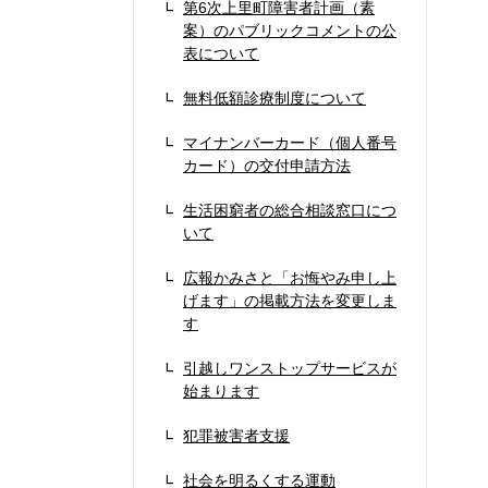
第6次上里町障害者計画（素
案）のパブリックコメントの公
表について
無料低額診療制度について
マイナンバーカード（個人番号
カード）の交付申請方法
生活困窮者の総合相談窓口につ
いて
広報かみさと「お悔やみ申し上
げます」の掲載方法を変更しま
す
引越しワンストップサービスが
始まります
犯罪被害者支援
社会を明るくする運動