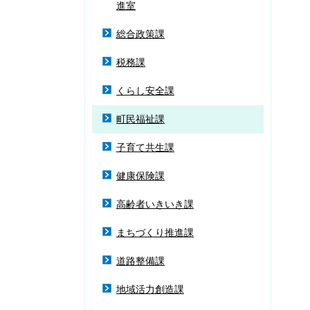
進室
総合政策課
税務課
くらし安全課
町民福祉課
子育て共生課
健康保険課
高齢者いきいき課
まちづくり推進課
道路整備課
地域活力創造課