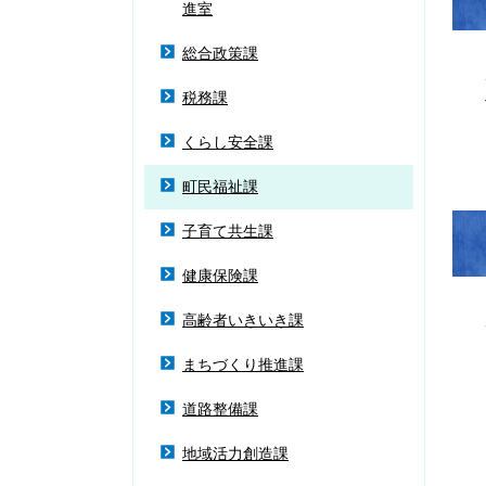
進室
総合政策課
税務課
くらし安全課
町民福祉課
子育て共生課
健康保険課
高齢者いきいき課
まちづくり推進課
道路整備課
地域活力創造課