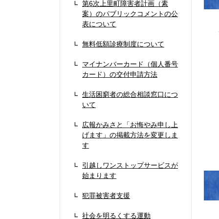
第6次上里町障害者計画（素
案）のパブリックコメントの公
表について
無料低額診療制度について
マイナンバーカード（個人番号
カード）の交付申請方法
生活困窮者の総合相談窓口につ
いて
広報かみさと「お悔やみ申し上
げます」の掲載方法を変更しま
す
引越しワンストップサービスが
始まります
犯罪被害者支援
社会を明るくする運動