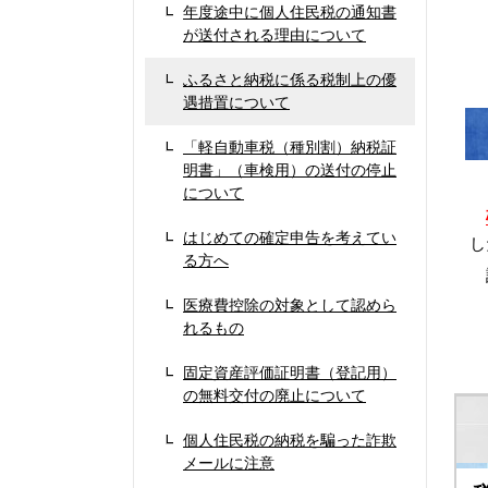
年度途中に個人住民税の通知書
が送付される理由について
ふるさと納税に係る税制上の優
遇措置について
「軽自動車税（種別割）納税証
明書」（車検用）の送付の停止
について
はじめての確定申告を考えてい
し
る方へ
詳
医療費控除の対象として認めら
れるもの
固定資産評価証明書（登記用）
の無料交付の廃止について
個人住民税の納税を騙った詐欺
メールに注意