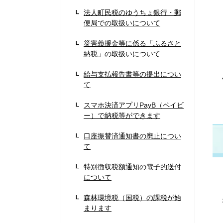
法人町民税のゆうちょ銀行・郵
便局での取扱いについて
災害義援金等に係る「ふるさと
納税」の取扱いについて
給与支払報告書等の提出につい
ふ
て
スマホ決済アプリPayB（ペイビ
ー）で納税等ができます
口座振替済通知書の廃止につい
て
特別徴収税額通知の電子的送付
について
ワ
森林環境税（国税）の課税が始
な
まります
ワ