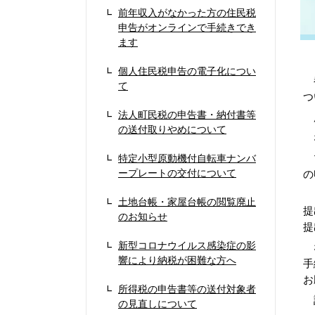
前年収入がなかった方の住民税
申告がオンラインで手続きでき
ます
個人住民税申告の電子化につい
都
て
つ
法人町民税の申告書・納付書等
所
の送付取りやめについて
マ
特定小型原動機付自転車ナンバ
ープレートの交付について
の
ま
土地台帳・家屋台帳の閲覧廃止
提
のお知らせ
提
新型コロナウイルス感染症の影
な
響により納税が困難な方へ
手
お
所得税の申告書等の送付対象者
詳
の見直しについて