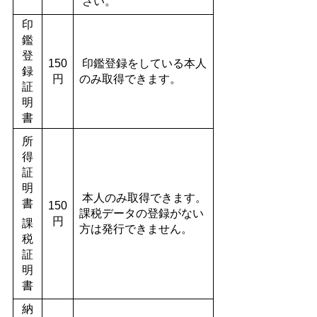
さい。
印
鑑
登
150
印鑑登録をしている本人
録
円
のみ取得できます。
証
明
書
所
得
証
明
本人のみ取得できます。
書
150
課税データの登録がない
円
課
方は発行できません。
税
証
明
書
納