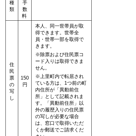
種
手
類
数
料
本人、同一世帯員が取
得できます。世帯全
員・世帯一部を取得で
きます。
※除票および住民票コ
ード入りは取得できま
住
せん。
民
※上里町内で転居され
票
150
ている方は、1つ前の町
の
円
内住所が「異動前住
写
所」として記載されま
し
す。「異動前住所」以
外の履歴入りの住民票
の写しが必要な場合
は、窓口で取得いただ
くか郵送でご請求くだ