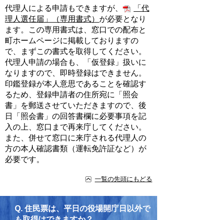
代理人による申請もできますが、
「代
理人選任届」（専用書式）
が必要となり
ます。この専用書式は、窓口での配布と
町ホームページに掲載しておりますの
で、まずこの書式を取得してください。
代理人申請の場合も、「仮登録」扱いに
なりますので、即時登録はできません。
印鑑登録が本人意思であることを確認す
るため、登録申請者の住所宛に「照会
書」を郵送させていただきますので、後
日「照会書」の回答書欄に必要事項を記
入の上、窓口まで再来庁してください。
また、併せて窓口に来庁される代理人の
方の本人確認書類（運転免許証など）が
必要です。
一覧の先頭にもどる
Q.
住民票は、平日の役場開庁日以外で
も取得はできますか？