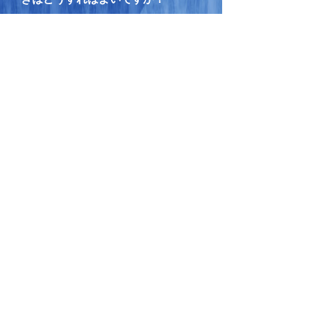
A.
旅券（パスポート）、戸籍謄本、戸籍の
附票を持参していただき、海外転入の手
続が必要になります。ただし、一時帰国
の場合、生活の根拠が海外にあるため、
日本での転入手続を必要としません。
一覧の先頭にもどる
Q.
海外で生活することになりました。
届出は必要でしょうか？
A.
生活の本拠地が海外ということになれ
ば、海外転出の手続が必要になります。
一覧の先頭にもどる