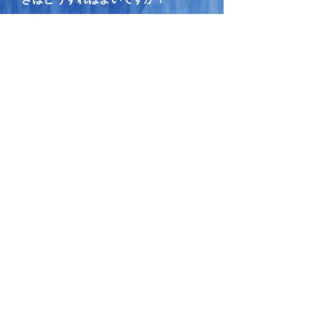
A.
旅券（パスポート）、戸籍謄本、戸籍の
附票を持参していただき、海外転入の手
続が必要になります。ただし、一時帰国
の場合、生活の根拠が海外にあるため、
日本での転入手続を必要としません。
一覧の先頭にもどる
Q.
海外で生活することになりました。
届出は必要でしょうか？
A.
生活の本拠地が海外ということになれ
ば、海外転出の手続が必要になります。
一覧の先頭にもどる