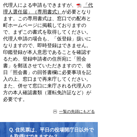
代理人による申請もできますが、
「代
理人選任届」（専用書式）
が必要となり
ます。この専用書式は、窓口での配布と
町ホームページに掲載しておりますの
で、まずこの書式を取得してください。
代理人申請の場合も、「仮登録」扱いに
なりますので、即時登録はできません。
印鑑登録が本人意思であることを確認す
るため、登録申請者の住所宛に「照会
書」を郵送させていただきますので、後
日「照会書」の回答書欄に必要事項を記
入の上、窓口まで再来庁してください。
また、併せて窓口に来庁される代理人の
方の本人確認書類（運転免許証など）が
必要です。
一覧の先頭にもどる
Q.
住民票は、平日の役場開庁日以外で
も取得はできますか？