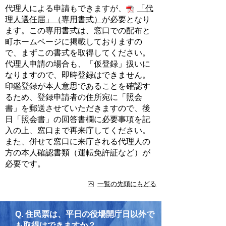
代理人による申請もできますが、
「代
理人選任届」（専用書式）
が必要となり
ます。この専用書式は、窓口での配布と
町ホームページに掲載しておりますの
で、まずこの書式を取得してください。
代理人申請の場合も、「仮登録」扱いに
なりますので、即時登録はできません。
印鑑登録が本人意思であることを確認す
るため、登録申請者の住所宛に「照会
書」を郵送させていただきますので、後
日「照会書」の回答書欄に必要事項を記
入の上、窓口まで再来庁してください。
また、併せて窓口に来庁される代理人の
方の本人確認書類（運転免許証など）が
必要です。
一覧の先頭にもどる
Q.
住民票は、平日の役場開庁日以外で
も取得はできますか？