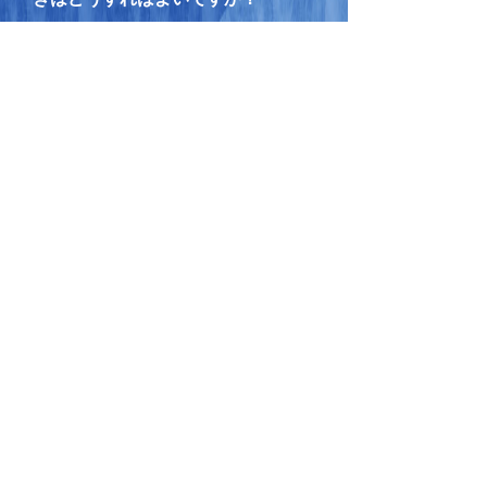
A.
旅券（パスポート）、戸籍謄本、戸籍の
附票を持参していただき、海外転入の手
続が必要になります。ただし、一時帰国
の場合、生活の根拠が海外にあるため、
日本での転入手続を必要としません。
一覧の先頭にもどる
Q.
海外で生活することになりました。
届出は必要でしょうか？
A.
生活の本拠地が海外ということになれ
ば、海外転出の手続が必要になります。
一覧の先頭にもどる