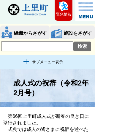
緊急情報
組織からさがす
施設をさがす
サブメニュー表示
成人式の祝辞（令和2年
2月号）
第66回上里町成人式が新春の良き日に
挙行されました。
式典では成人の皆さまに祝辞を述べた