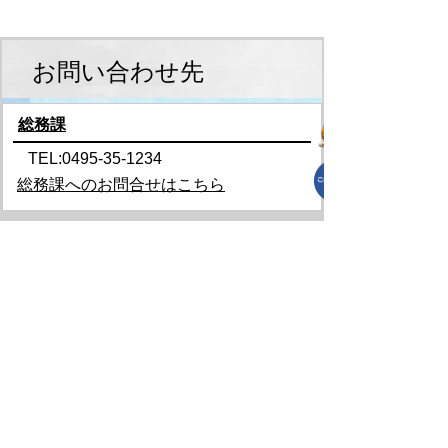
お問い合わせ先
総務課
TEL:0495-35-1234
総務課へのお問合せはこちら
プライバシーポリシー
免責事項・著作権
リンクについて
リンク集
サイトの使い方
サイトの考え方
各課連絡先
上里町役場
〒369-0392
埼玉県児玉郡上里町大字七本木5518