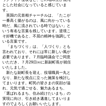
とした社会になっていると感じていま
す。
英国の元首相チャーチルは、「たこが
一番高く揚がるのは、風に向かっている
時だ、風に流されている時ではない」と
いう有名な言葉を残しています。逆境こ
そ好機であると、不屈の精神を強調して
いる言葉です。
「まちづくり」は、「人づくり」とも
言われており、それには常に新しい風が
必要であります。７月臨時議会でご同意
いただき、７月29日㈮に新副町長が就任
いたしました。
新たな副町長を迎え、役場職員一丸と
なり、新たな視点に立った施策を検討し
てまいります。町民の皆さまの笑顔が溢
れ、元気で過ごせる、魅力あるまち、
「選ばれるまち、住み続けたいまち」の
実現に向け、引き続き邁進してまいりま
すのでよろしくお願いいたします。