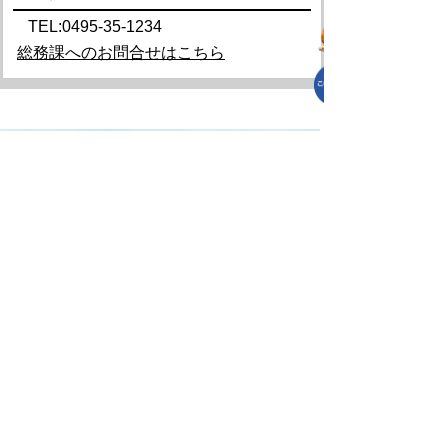
TEL:0495-35-1234
総務課へのお問合せはこちら
プライバシーポリシー
免責事項・著作権
リンクについて
リンク集
サイトの使い方
サイトの考え方
各課連絡先
上里町役場
〒369-0392
埼玉県児玉郡上里町大字七本木5518
TEL
0495-35-1221
(代)
FAX 0495-33-2429(代)
開庁時間 午前8時45分から午後4時30分（土
曜日、日曜日、祝日、年末年始を除く）
Copyright (C) Kamisato Town. All Rights
Reserved.