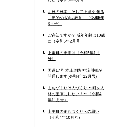
した（令和5年4月号）
明日の日本、そして上里を 創る
「要(かなめ)は教育」（令和5年
3月号）
ご存知ですか？ 成年年齢は18歳
に（令和5年2月号）
上里町の未来は（令和5年1月
号）
国道17号 本庄道路 神流川橋が
開通します(令和4年12月号)
まちづくりは人づくり 〜町を人
材の宝庫にしたい！〜（令和4
年11月号）
上里町のまちづくりへの思い
（令和4年10月号）