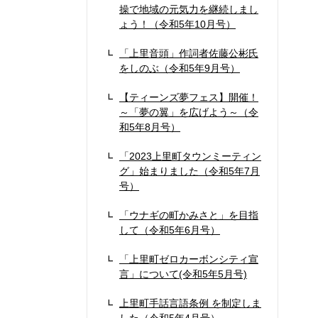
操で地域の元気力を継続しまし
ょう！（令和5年10月号）
「上里音頭」作詞者佐藤公彬氏
をしのぶ（令和5年9月号）
【ティーンズ夢フェス】開催！
～「夢の翼」を広げよう～（令
和5年8月号）
「2023上里町タウンミーティン
グ」始まりました（令和5年7月
号）
「ウナギの町かみさと」を目指
して（令和5年6月号）
「上里町ゼロカーボンシティ宣
言」について(令和5年5月号)
上里町手話言語条例 を制定しま