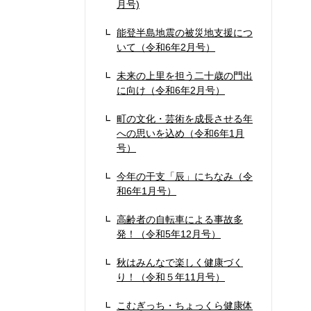
月号)
能登半島地震の被災地支援につ
いて（令和6年2月号）
未来の上里を担う二十歳の門出
に向け（令和6年2月号）
町の文化・芸術を成長させる年
への思いを込め（令和6年1月
号）
今年の干支「辰」にちなみ（令
和6年1月号）
高齢者の自転車による事故多
発！（令和5年12月号）
秋はみんなで楽しく健康づく
り！（令和５年11月号）
こむぎっち・ちょっくら健康体