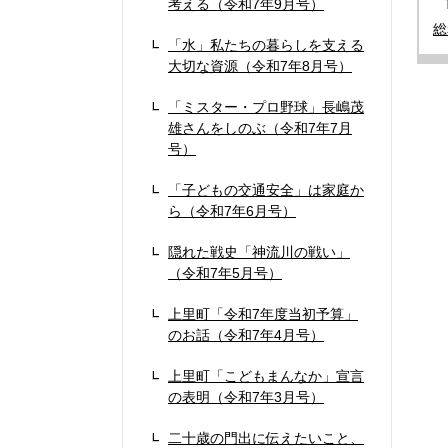
考える（令和7年9月号）
総
「水」私たちの暮らしを支える
大切な資源（令和7年8月号）
「ミスター・プロ野球」長嶋茂
雄さんをしのぶ（令和7年7月
号）
「子どもの交通安全」は家庭か
ら（令和7年6月号）
隠れた戦史「神流川の戦い」
（令和7年5月号）
上里町「令和7年度当初予算」
のお話（令和7年4月号）
上里町「こどもまんなか」宣言
の表明（令和7年3月号）
二十歳の門出に伝えたいこと、