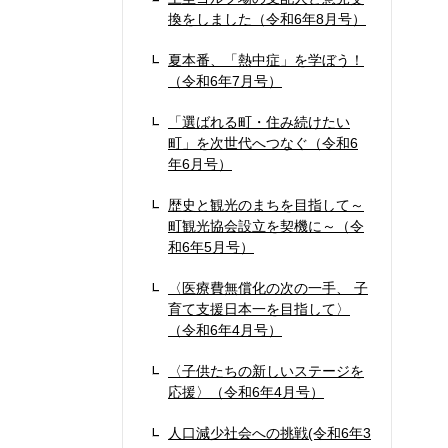
換をしました（令和6年8月号）
夏本番、「熱中症」を学ぼう！
（令和6年7月号）
「選ばれる町・住み続けたい
町」を次世代へつなぐ（令和6
年6月号）
歴史と観光のまちを目指して～
町観光協会設立を契機に～（令
和6年5月号）
〈医療費無償化の次の一手、 子
育て支援日本一を目指して〉
（令和6年4月号）
〈子供たちの新しいステージを
応援〉（令和6年4月号）
人口減少社会への挑戦(令和6年3