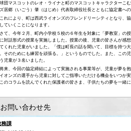
団マスコットのレオ・ライナと町のマスコットキャラクターこむ
ズ居郷（いごう）肇（はじめ）代表取締役社長とともに協定書への
れにより、町は西武ライオンズのフレンドリーシティとなり、協
していくことになります。
て、今年２月、町内小学校５校の６年生を対象に「夢教室」の授
に対話形式の授業を実施しました。授業の後、児童の皆さんが感
てくれた児童がいました。「僕は町長の話を聞いて、目標を持つ
。そのためにも練習を頑張る。」というものでした。また、この
う児童が３名いました。
来、今回の協定締結によって実施される事業等が、児童が夢を抱
イオンズの選手から児童に対してご指導いただける機会をいつか実
のコラムを読んでくれた保護者の皆さま、子供たちの夢を一緒に
お問い合わせ先
総務課