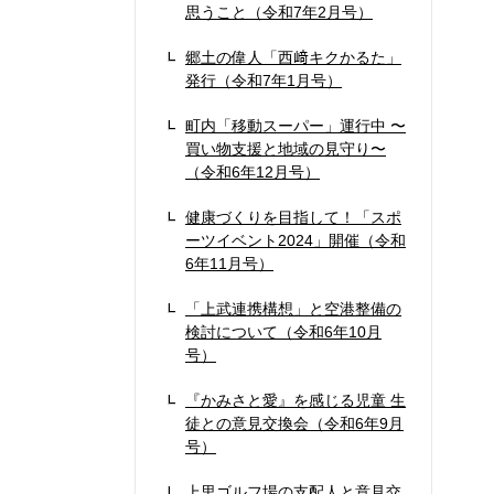
思うこと（令和7年2月号）
郷土の偉人「西﨑キクかるた」
発行（令和7年1月号）
町内「移動スーパー」運行中 〜
買い物支援と地域の見守り〜
（令和6年12月号）
健康づくりを目指して！「スポ
ーツイベント2024」開催（令和
6年11月号）
「上武連携構想」と空港整備の
検討について（令和6年10月
号）
『かみさと愛』を感じる児童 生
徒との意見交換会（令和6年9月
号）
上里ゴルフ場の支配人と意見交