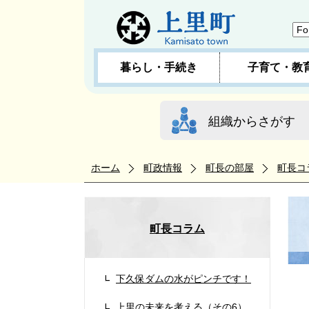
暮らし・手続き
子育て・教
組織からさがす
ホーム
町政情報
町長の部屋
町長コ
町長コラム
下久保ダムの水がピンチです！
４
上里の未来を考える（その6）