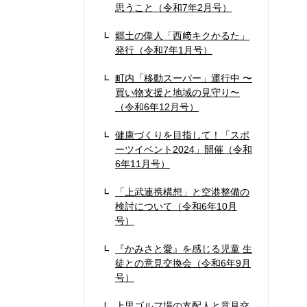
思うこと（令和7年2月号）
郷土の偉人「西﨑キクかるた」
発行（令和7年1月号）
町内「移動スーパー」運行中 〜
買い物支援と地域の見守り〜
（令和6年12月号）
健康づくりを目指して！「スポ
ーツイベント2024」開催（令和
6年11月号）
「上武連携構想」と空港整備の
検討について（令和6年10月
号）
『かみさと愛』を感じる児童 生
徒との意見交換会（令和6年9月
号）
上里ゴルフ場の支配人と意見交