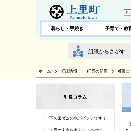
暮らし・手続き
子育て・教
組織からさがす
ホーム
町政情報
町長の部屋
町長コ
町長コラム
下久保ダムの水がピンチです！
元
上里の未来を考える（その6）
ろ