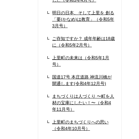
した（令和5年4月号）
明日の日本、そして上里を 創る
「要(かなめ)は教育」（令和5年
3月号）
ご存知ですか？ 成年年齢は18歳
に（令和5年2月号）
上里町の未来は（令和5年1月
号）
国道17号 本庄道路 神流川橋が
開通します(令和4年12月号)
まちづくりは人づくり 〜町を人
材の宝庫にしたい！〜（令和4
年11月号）
上里町のまちづくりへの思い
（令和4年10月号）