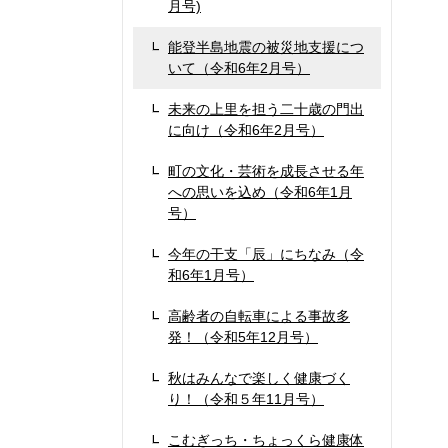
月号)
能登半島地震の被災地支援につ
いて（令和6年2月号）
未来の上里を担う二十歳の門出
に向け（令和6年2月号）
町の文化・芸術を成長させる年
への思いを込め（令和6年1月
号）
今年の干支「辰」にちなみ（令
和6年1月号）
高齢者の自転車による事故多
発！（令和5年12月号）
秋はみんなで楽しく健康づく
り！（令和５年11月号）
こむぎっち・ちょっくら健康体