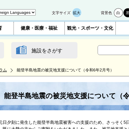
文字サイズ
拡大
背景色
白
育
健康・医療・福祉
観光・スポーツ・文化
施設をさがす
ラム
能登半島地震の被災地支援について（令和6年2月号）
能登半島地震の被災地支援について（令
日夕刻に発生した能登半島地震被害への支援のため、さっそく5
、既に大勢の方からご寄附をいただきました。また、被災地支援とし