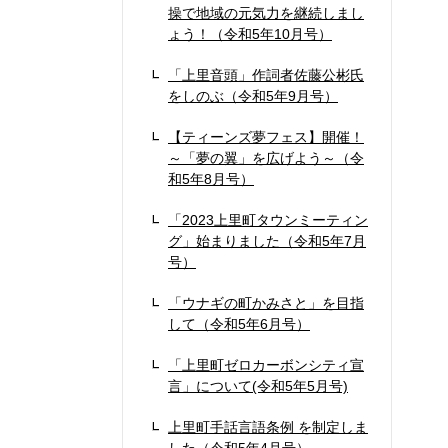
操で地域の元気力を継続しまし
ょう！（令和5年10月号）
「上里音頭」作詞者佐藤公彬氏
をしのぶ（令和5年9月号）
【ティーンズ夢フェス】開催！
～「夢の翼」を広げよう～（令
和5年8月号）
「2023上里町タウンミーティン
グ」始まりました（令和5年7月
号）
「ウナギの町かみさと」を目指
して（令和5年6月号）
「上里町ゼロカーボンシティ宣
言」について(令和5年5月号)
上里町手話言語条例 を制定しま