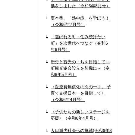
換をしました（令和6年8月号）
夏本番、「熱中症」を学ぼう！
（令和6年7月号）
「選ばれる町・住み続けたい
町」を次世代へつなぐ（令和6
年6月号）
歴史と観光のまちを目指して～
町観光協会設立を契機に～（令
和6年5月号）
〈医療費無償化の次の一手、 子
育て支援日本一を目指して〉
（令和6年4月号）
〈子供たちの新しいステージを
応援〉（令和6年4月号）
人口減少社会への挑戦(令和6年3